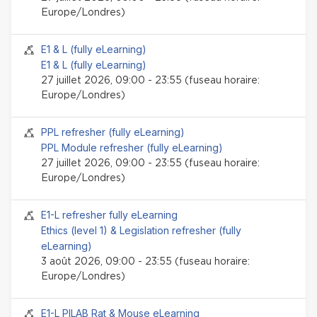
Europe/Londres)
Session Face-to-face
E1 & L (fully eLearning)
E1 & L (fully eLearning)
27 juillet 2026, 09:00 - 23:55 (fuseau horaire:
Europe/Londres)
Session Face-to-face
PPL refresher (fully eLearning)
PPL Module refresher (fully eLearning)
27 juillet 2026, 09:00 - 23:55 (fuseau horaire:
Europe/Londres)
Session Face-to-face
E1-L refresher fully eLearning
Ethics (level 1) & Legislation refresher (fully
eLearning)
3 août 2026, 09:00 - 23:55 (fuseau horaire:
Europe/Londres)
Session Face-to-face
E1-L PILAB Rat & Mouse eLearning