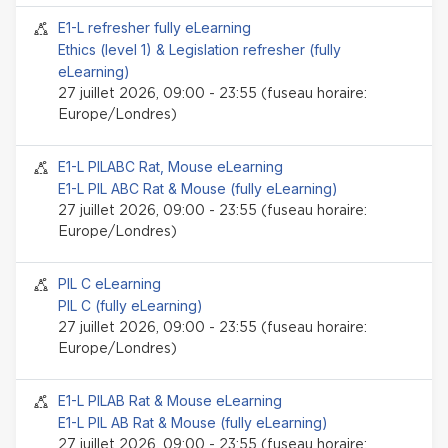
Session Face-to-face
E1-L refresher fully eLearning
Ethics (level 1) & Legislation refresher (fully
eLearning)
27 juillet 2026, 09:00 - 23:55 (fuseau horaire:
Europe/Londres)
Session Face-to-face
E1-L PILABC Rat, Mouse eLearning
E1-L PIL ABC Rat & Mouse (fully eLearning)
27 juillet 2026, 09:00 - 23:55 (fuseau horaire:
Europe/Londres)
Session Face-to-face
PIL C eLearning
PIL C (fully eLearning)
27 juillet 2026, 09:00 - 23:55 (fuseau horaire:
Europe/Londres)
Session Face-to-face
E1-L PILAB Rat & Mouse eLearning
E1-L PIL AB Rat & Mouse (fully eLearning)
27 juillet 2026, 09:00 - 23:55 (fuseau horaire: