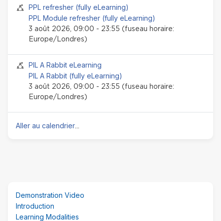
Session Face-to-face
PPL refresher (fully eLearning)
PPL Module refresher (fully eLearning)
3 août 2026, 09:00 - 23:55 (fuseau horaire:
Europe/Londres)
Session Face-to-face
PIL A Rabbit eLearning
PIL A Rabbit (fully eLearning)
3 août 2026, 09:00 - 23:55 (fuseau horaire:
Europe/Londres)
Aller au calendrier
...
Passer
Demonstration Video
(nouveau
Introduction
bloc
Learning Modalities
HTML)