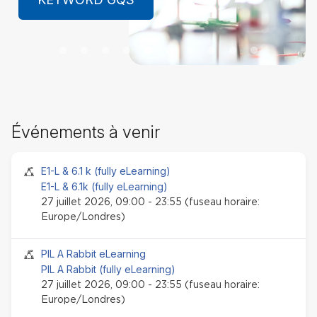
LEARN MORE
Pa
Événements à venir
Év
à
ve
Session Face-to-face
E1-L & 6.1 k (fully eLearning)
E1-L & 6.1k (fully eLearning)
27 juillet 2026, 09:00 - 23:55 (fuseau horaire:
Europe/Londres)
Session Face-to-face
PIL A Rabbit eLearning
PIL A Rabbit (fully eLearning)
27 juillet 2026, 09:00 - 23:55 (fuseau horaire:
Europe/Londres)