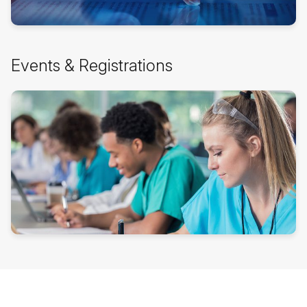
Passer
Events & Registrations
Events
&
Registrations