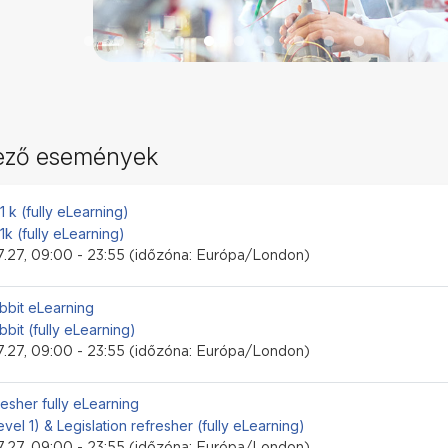
kező események
i esemény
.1 k (fully eLearning)
.1k (fully eLearning)
.27, 09:00 - 23:55 (időzóna: Európa/London)
i esemény
bbit eLearning
bbit (fully eLearning)
.27, 09:00 - 23:55 (időzóna: Európa/London)
i esemény
resher fully eLearning
level 1) & Legislation refresher (fully eLearning)
.27, 09:00 - 23:55 (időzóna: Európa/London)