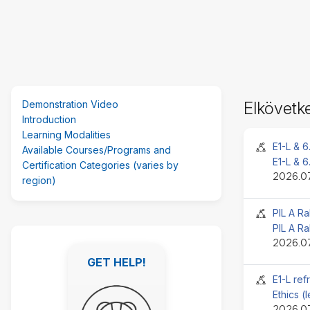
(új
Demonstration Video
Elkövet
HTML-
Introduction
blokk)
Learning Modalities
kihagyása
Jelenlét
E1-L & 6
Available Courses/Programs and
E1-L & 6
Certification Categories (varies by
2026.07
region)
Jelenlét
PIL A Ra
PIL A Ra
Kiemelt
2026.07
linkek
GET HELP!
kihagyása
GET HELP!
Jelenlét
E1-L ref
Ethics (
2026.07