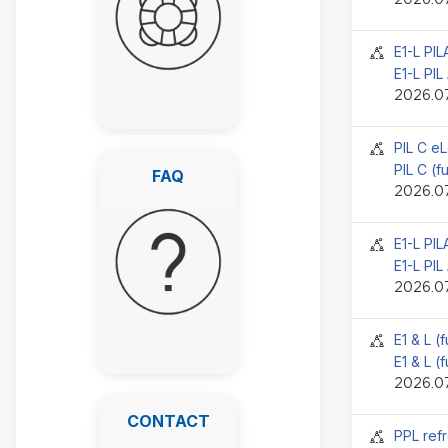
Jelenlét
E1-L PI
E1-L PIL
2026.07
Jelenlét
PIL C e
FAQ
PIL C (f
FAQ
2026.07
Jelenlét
E1-L PI
E1-L PIL
2026.07
Jelenlét
E1 & L (
E1 & L (
2026.07
CONTACT
CONTACT
Jelenlét
PPL refr