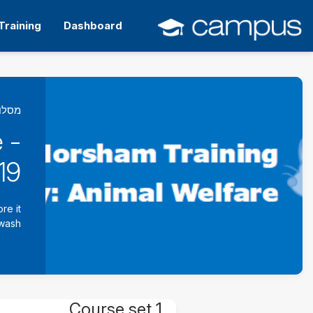
ילוג
תוכן
Training
Dashboard
עיקרי
מסלו
 -
19
re it
wash.
Course set 1