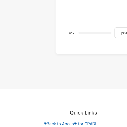
מין
0%
Quick Links
Back to Apollo® for CRADL®