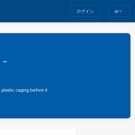
ログイン
ja
 -
plastic caging before it