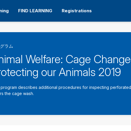
ning
FIND LEARNING
Registrations
グラム
nimal Welfare: Cage Change
rotecting our Animals 2019
 program describes additional procedures for inspecting perforated 
rs the cage wash.