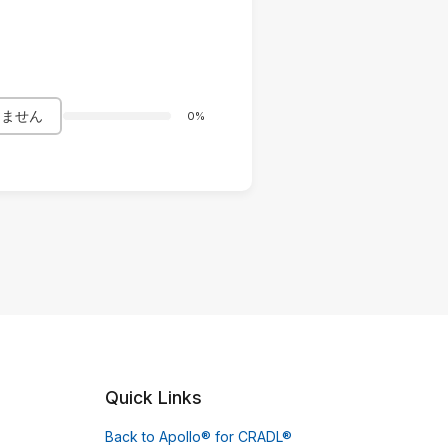
きません
0%
Quick Links
Back to Apollo® for CRADL®