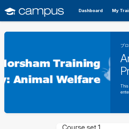
メ
イ
Dashboard
My Trai
ン
コ
ン
テ
ン
ツ
プロ
へ
A
ス
キ
P
ッ
プ
す
This
る
ente
Course set 1