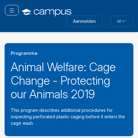
Ga
naar
Navigatie omschakelen
hoofdinhoud
Aanmelden
nl
Programma
Animal Welfare: Cage
Change - Protecting
our Animals 2019
This program describes additional procedures for
inspecting perforated plastic caging before it enters the
cage wash.