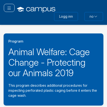
Gå
til
Bytt navigering
hovedinnhold
Logg inn
no
Program
Animal Welfare: Cage
Change - Protecting
our Animals 2019
This program describes additional procedures for
inspecting perforated plastic caging before it enters the
cage wash.