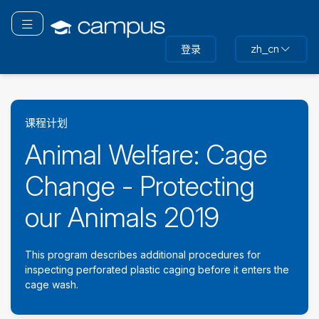
跳
转
切换导航
到
登录
zh_cn
主
要
内
容
课程计划
Animal Welfare: Cage
Change - Protecting
our Animals 2019
This program describes additional procedures for
inspecting perforated plastic caging before it enters the
cage wash.