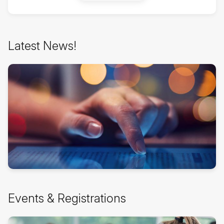
ब्लॉक
Latest News!
से
हट
जायें
ब्लॉक
Events & Registrations
से
हट
जायें