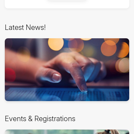
Latest
Latest News!
News!
kihagyása
Events
Events & Registrations
&
Registrations
kihagyása