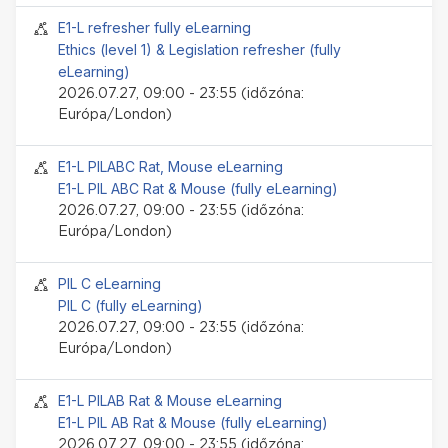
Jelenléti esemény
E1-L refresher fully eLearning
Ethics (level 1) & Legislation refresher (fully
eLearning)
2026.07.27, 09:00 - 23:55 (időzóna:
Európa/London)
Jelenléti esemény
E1-L PILABC Rat, Mouse eLearning
E1-L PIL ABC Rat & Mouse (fully eLearning)
2026.07.27, 09:00 - 23:55 (időzóna:
Európa/London)
Jelenléti esemény
PIL C eLearning
PIL C (fully eLearning)
2026.07.27, 09:00 - 23:55 (időzóna:
Európa/London)
Jelenléti esemény
E1-L PILAB Rat & Mouse eLearning
E1-L PIL AB Rat & Mouse (fully eLearning)
2026.07.27, 09:00 - 23:55 (időzóna: