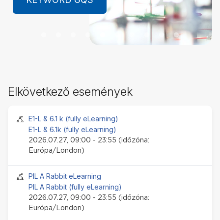
LEARN MORE
El
Elkövetkező események
e
ki
Jelenléti esemény
E1-L & 6.1 k (fully eLearning)
E1-L & 6.1k (fully eLearning)
2026.07.27, 09:00 - 23:55 (időzóna:
Európa/London)
Jelenléti esemény
PIL A Rabbit eLearning
PIL A Rabbit (fully eLearning)
2026.07.27, 09:00 - 23:55 (időzóna:
Európa/London)