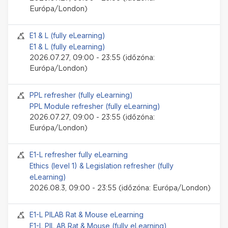
Európa/London)
Jelenléti esemény
E1 & L (fully eLearning)
E1 & L (fully eLearning)
2026.07.27, 09:00 - 23:55 (időzóna:
Európa/London)
Jelenléti esemény
PPL refresher (fully eLearning)
PPL Module refresher (fully eLearning)
2026.07.27, 09:00 - 23:55 (időzóna:
Európa/London)
Jelenléti esemény
E1-L refresher fully eLearning
Ethics (level 1) & Legislation refresher (fully
eLearning)
2026.08.3, 09:00 - 23:55 (időzóna: Európa/London)
Jelenléti esemény
E1-L PILAB Rat & Mouse eLearning
E1-L PIL AB Rat & Mouse (fully eLearning)