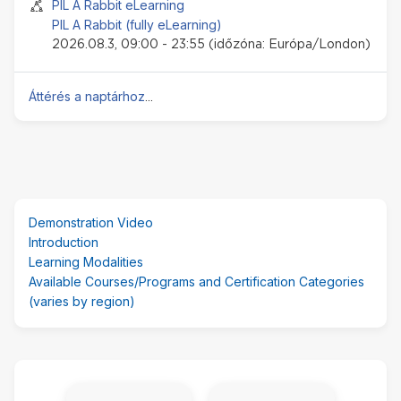
Jelenléti esemény
PIL A Rabbit eLearning
PIL A Rabbit (fully eLearning)
2026.08.3, 09:00 - 23:55 (időzóna: Európa/London)
Áttérés a naptárhoz
...
(új
Demonstration Video
HTML-
Introduction
blokk)
Learning Modalities
kihagyása
Available Courses/Programs and Certification Categories
(varies by region)
Kiemelt
linkek
GET HELP!
FAQ