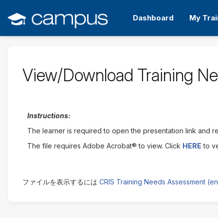
メ
イ
Dashboard
My Trai
ン
コ
ン
テ
ン
View/Download Training N
ツ
へ
ス
キ
Instructions:
ッ
プ
The learner is required to open the presentation link and rev
す
The file requires Adobe Acrobat® to view. Click
HERE
to v
る
CRIS Training Needs Assessment (en
ファイルを表示するには