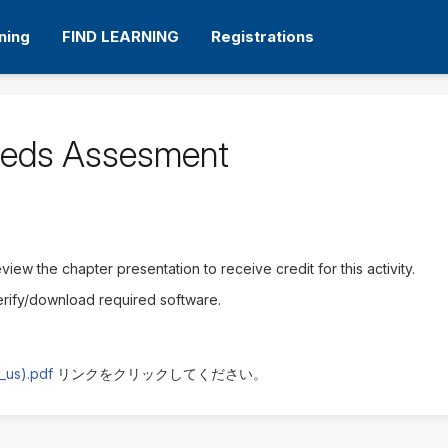
ning
FIND LEARNING
Registrations
eeds Assesment
iew the chapter presentation to receive credit for this activity.
erify/download required software.
_us).pdf
リンクをクリックしてください。