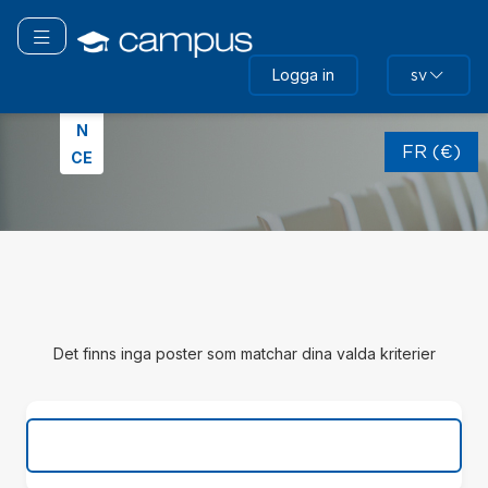
Gå
till
Växla navigering
huvudinnehåll
Logga in
FR
sv
A
Hoppa
N
över
FR (€)
CE
(nytt
HTML-
block)
Hoppa
över
Det finns inga poster som matchar dina valda kriterier
Hoppa
över
(nytt
HTML-