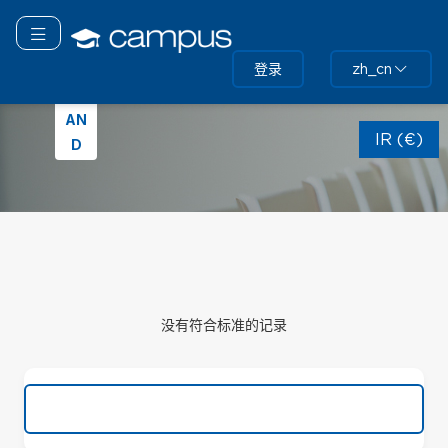
跳
转
切换导航
到
登录
IR
zh_cn
主
要
EL
跳
内
AN
过
容
IR (€)
D
（新
HTML
版
块）
跳
过
没有符合标准的记录
跳
过
（新
HTML