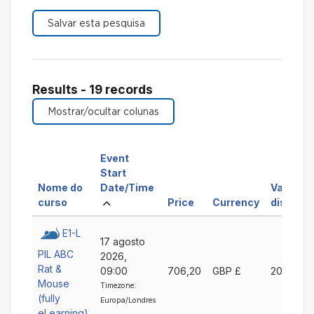
Results - 19 records
Event
Start
Ordenar
Nome do
Date/Time
Vagas
Ordenar
Crescente
por
Ordenar
Ordenar
curso
Price
Currency
disponív
por
Event
por
por
Nome
Start
Price
Currency
E1-L
17 agosto
do
Date/Time
Crescente
Crescente
PIL ABC
2026,
curso
Crescente
Rat &
09:00
706,20
GBP £
20
Crescente
Mouse
Timezone:
(fully
Europa/Londres
eLearning)