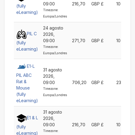
09:00
216,70
GBP £
10
(fully
Timezone:
eLearning)
Europa/Londres
24 agosto
PIL C
2026,
09:00
271,70
GBP £
10
(fully
Timezone:
eLearning)
Europa/Londres
E1-L
31 agosto
PIL ABC
2026,
Rat &
09:00
706,20
GBP £
23
Mouse
Timezone:
(fully
Europa/Londres
eLearning)
31 agosto
E1 & L
2026,
09:00
216,70
GBP £
10
(fully
Timezone:
eLearning)