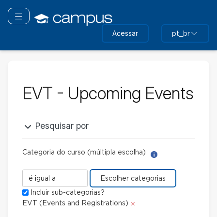
Ir
para
Toggle navigation
o
Acessar
pt_br
conteúdo
principal
EVT - Upcoming Events
Pesquisar por
Categoria do curso (múltipla escolha)
Ajuda com Construt
Categoria
do
Incluir sub-categorias?
curso
Excluir
EVT (Events and Registrations)
(múltipla
escolha)