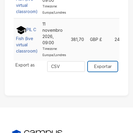
09:00
virtual
Timezone:
classroom)
Europa/Londres
11
PIL C
novembro
2026,
Fish (live
381,70
GBP £
24
09:00
virtual
Timezone:
classroom)
Europa/Londres
Exportar
Export as
formato