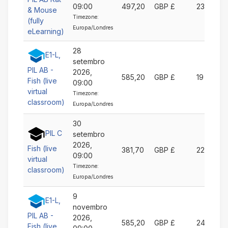
09:00
497,20
GBP £
23
& Mouse
Timezone:
(fully
Europa/Londres
eLearning)
28
E1-L,
setembro
PIL AB -
2026,
585,20
GBP £
19
Fish (live
09:00
virtual
Timezone:
classroom)
Europa/Londres
30
PIL C
setembro
2026,
Fish (live
381,70
GBP £
22
09:00
virtual
Timezone:
classroom)
Europa/Londres
9
E1-L,
novembro
PIL AB -
2026,
585,20
GBP £
24
Fish (live