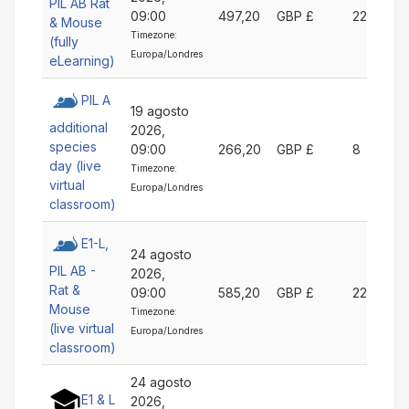
PIL AB Rat
09:00
497,20
GBP £
22
& Mouse
Timezone:
(fully
Europa/Londres
eLearning)
PIL A
19 agosto
additional
2026,
species
09:00
266,20
GBP £
8
day (live
Timezone:
virtual
Europa/Londres
classroom)
E1-L,
24 agosto
PIL AB -
2026,
Rat &
09:00
585,20
GBP £
22
Mouse
Timezone:
(live virtual
Europa/Londres
classroom)
24 agosto
E1 & L
2026,