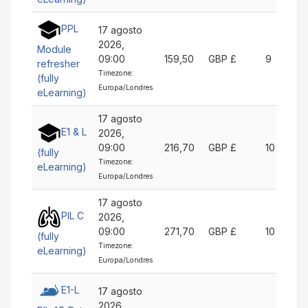
PPL
17 agosto
2026,
Module
09:00
159,50
GBP £
9
refresher
Timezone:
(fully
Europa/Londres
eLearning)
17 agosto
E1 & L
2026,
09:00
216,70
GBP £
10
(fully
Timezone:
eLearning)
Europa/Londres
17 agosto
PIL C
2026,
09:00
271,70
GBP £
10
(fully
Timezone:
eLearning)
Europa/Londres
E1-L
17 agosto
2026,