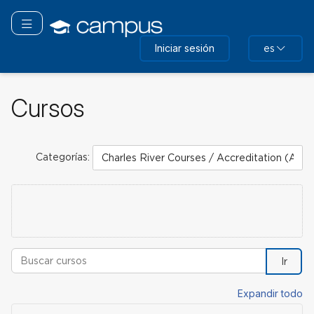
Saltar
a
Navegación Toggle
contenido
Iniciar sesión
es
principal
Cursos
Categorías:
Buscar cursos
Ir
Expandir todo