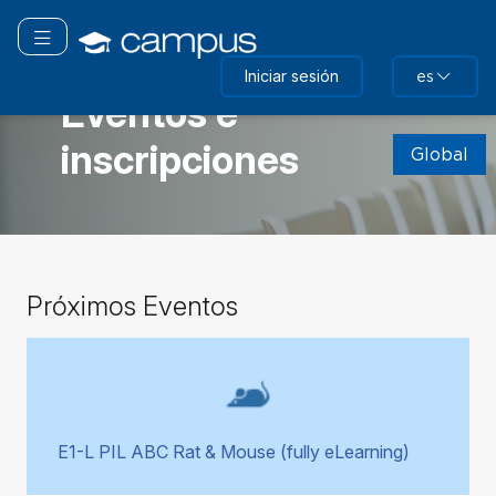
Saltar
a
Navegación Toggle
contenido
GLOBAL
Iniciar sesión
es
principal
Eventos e
Saltar
inscripciones
(nuevo
Global
bloque
HTML)
Saltar
Próximos Eventos
Próximos
Eventos
E1-L PIL ABC Rat & Mouse (fully eLearning)