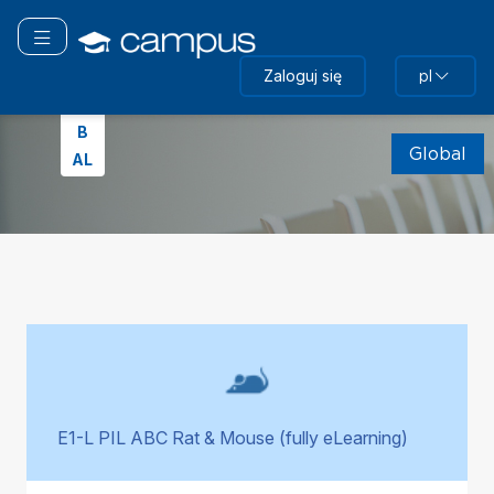
Przejdź
do
Przełącz nawigację
głównej
Zaloguj się
GL
pl
zawartości
O
Pomiń
B
(nowy
Global
AL
blok
HTML)
Pomiń
E1-L PIL ABC Rat & Mouse (fully eLearning)