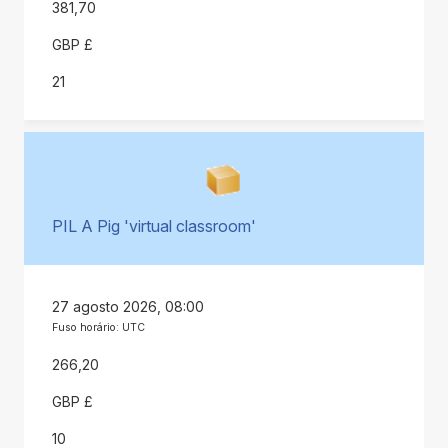
381,70
GBP £
21
PIL A Pig 'virtual classroom'
27 agosto 2026, 08:00
Fuso horário: UTC
266,20
GBP £
10