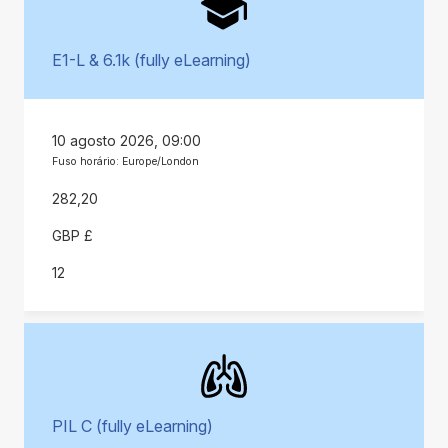
E1-L & 6.1k (fully eLearning)
10 agosto 2026, 09:00
Fuso horário: Europe/London
282,20
GBP £
12
PIL C (fully eLearning)