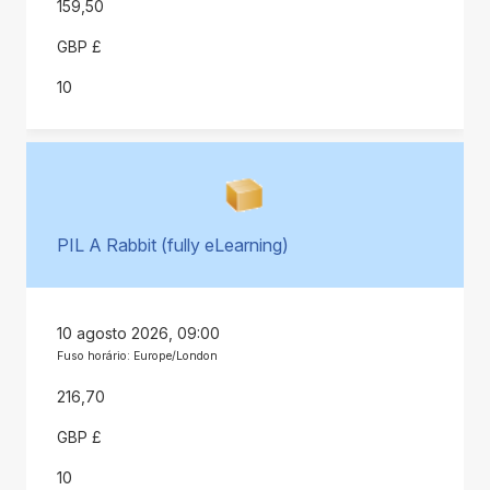
159,50
GBP £
10
PIL A Rabbit (fully eLearning)
10 agosto 2026, 09:00
Fuso horário: Europe/London
216,70
GBP £
10