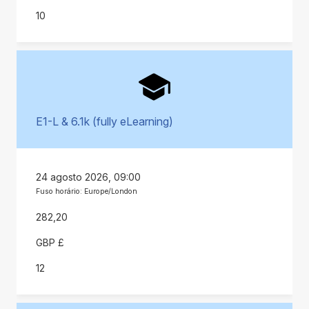
10
E1-L & 6.1k (fully eLearning)
24 agosto 2026, 09:00
Fuso horário: Europe/London
282,20
GBP £
12