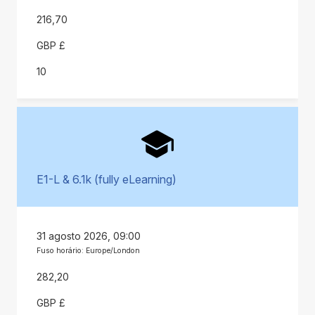
216,70
GBP £
10
E1-L & 6.1k (fully eLearning)
31 agosto 2026, 09:00
Fuso horário: Europe/London
282,20
GBP £