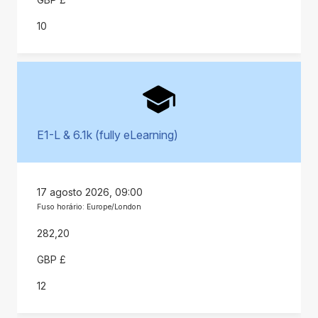
10
E1-L & 6.1k (fully eLearning)
17 agosto 2026, 09:00
Fuso horário: Europe/London
282,20
GBP £
12