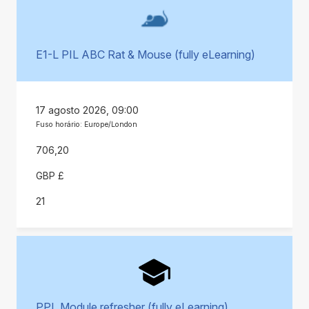
E1-L PIL ABC Rat & Mouse (fully eLearning)
17 agosto 2026, 09:00
Fuso horário: Europe/London
706,20
GBP £
21
PPL Module refresher (fully eLearning)