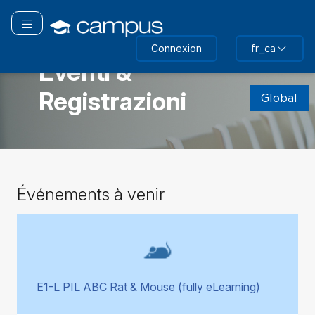
Passer
au
Basculer la navigation
contenu
GLOBAL
Connexion
fr_ca
principal
Eventi &
Passer
Registrazioni
(nouveau
Global
bloc
HTML)
Passer
Événements à venir
Événements
à
venir
E1-L PIL ABC Rat & Mouse (fully eLearning)